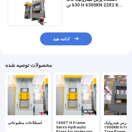
630 تن H 6300KN 22X2 KW
70mm/S
ادامه هید
محصولات توصیه شده
ه پرس هیدرولیک
1000T H Frame
اصطلاحات مطبوعاتی
Servo Hydraulic
1000KN H Frame H
Press for Hyderogen
Type Power Pr