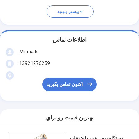
بیشتر ببینید
اطلاعات تماس
Mr. mark
13921276259
اکنون تماس بگیرید
بهترين قيمت رو براي
دستگاه پرس هیدرولیک قاب