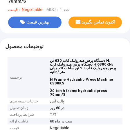
70mm/S
MOQ：1 عدد
قیمت：Negotiable
اکنون تماس بگیرید
بهترین قیمت
توضیحات محصول
دستگاه پرس هیدرولیک قاب 630 تن H،
دستگاه پرس هیدرولیک قاب H 6300KN،
پرس هیدرولیک قاب 20 تن ساعت 70 میلی
متر / ثانیه
,
برجسته
H Frame Hydraulic Press Machine
6300KN
,
20 ton h frame hydraulic press
70mm/S
پالت آهن
جزئیات بسته بندی
در 60 روز
زمان تحویل
T/T
شرایط پرداخت
80 ست در ماه
قابلیت ارائه
Negotiable
قیمت