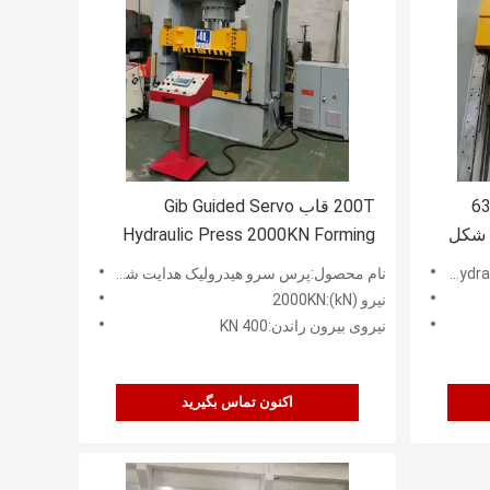
630T H Frame Hydr
200T قاب Gib Guided Servo
ی شکل
Hydraulic Press 2000KN Forming
MEILI
نام محصول:پرس سرو هیدرولیک هدایت شونده قاب 200T
نیرو (kN):2000KN
نیروی بیرون راندن:400 KN
اکنون تماس بگیرید