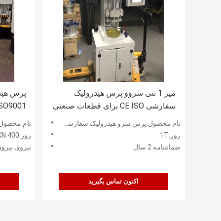
میز 1 تنی سروو پرس هیدرولیک
سفارشی CE ISO برای قطعات صنعتی
ISO9001 برای لامپ شیشه ای خ
نام محصول:پرس سرو هیدرولیک سفارشی میز 1T
نام محصول:پرس سروو
زور:1T
زور:400 KN
ضمانتنامه:2 سال
نیروی بیرون را
اکنون تماس بگیرید