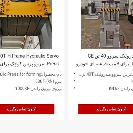
پرس هیدرولیک سروو 40 تن CE
aulic Servo
ودرو
Press سروو پرس کوچک برا
دادن
 هیدرولیک 40T برای لامپ شیشه ای خودرو
نام محصول:630T H Frame Servo Hydraulic Press for forming
نیرو (kN):630T
ندن:63 KN
نیروی بیرون راندن:1000KN
اکنون تماس بگیرید
اکنون تماس بگیرید