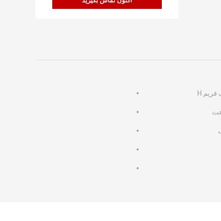
اکنون تماس بگیرید
فریم H
عت