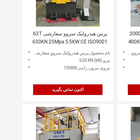
 تن سروو پرس کوچک 2000KN
پرس هیدرولیک سروو سفارشی 63T
630KN 25Mpa 5.5KW CE ISO9001
400K
 200T
نام محصول:پرس هیدرولیک سروو سفارشی 63T
نیرو (kN):630 KN
نیروی بیرون راندن:100KN
اکنون تماس بگیرید