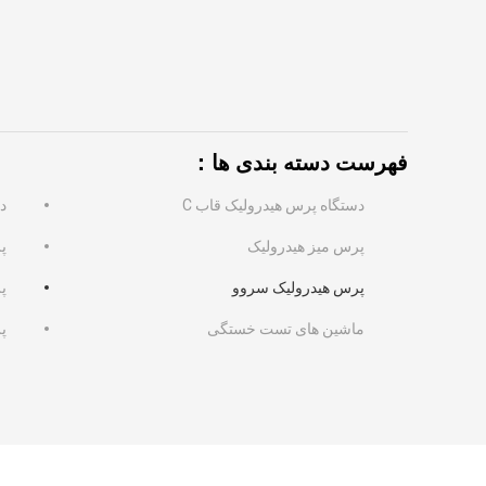
فهرست دسته بندی ها：
دستگاه پرس هیدرولیک قاب C
د
پرس میز هیدرولیک
پ
پرس هیدرولیک سروو
پ
ماشین های تست خستگی
پ