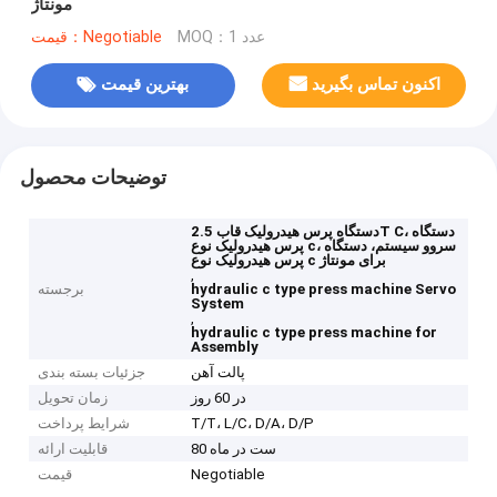
مونتاژ
MOQ：1 عدد
قیمت：Negotiable
اکنون تماس بگیرید
بهترین قیمت
توضیحات محصول
دستگاه پرس هیدرولیک قاب 2.5T C، دستگاه
پرس هیدرولیک نوع c، سروو سیستم، دستگاه
پرس هیدرولیک نوع c برای مونتاژ
,
hydraulic c type press machine Servo
برجسته
System
,
hydraulic c type press machine for
Assembly
پالت آهن
جزئیات بسته بندی
در 60 روز
زمان تحویل
T/T، L/C، D/A، D/P
شرایط پرداخت
80 ست در ماه
قابلیت ارائه
Negotiable
قیمت