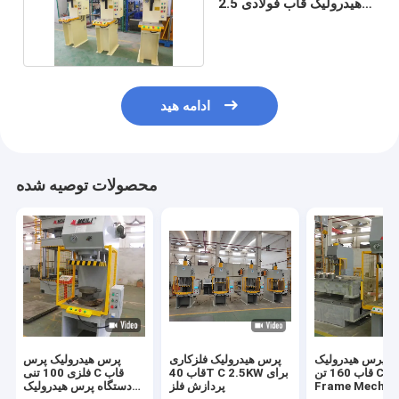
هیدرولیک قاب فولادی 2.5T
C برای مونتاژ
ادامه هید
محصولات توصیه شده
ه پرس هیدرولیک
پرس هیدرولیک فلزکاری
پرس هیدرولیک پرس
قاب 160 تن C TPC C
قاب 40T C 2.5KW برای
فلزی 100 تنی C قاب
Frame Mechan
پردازش فلز
دستگاه پرس هیدرولیک