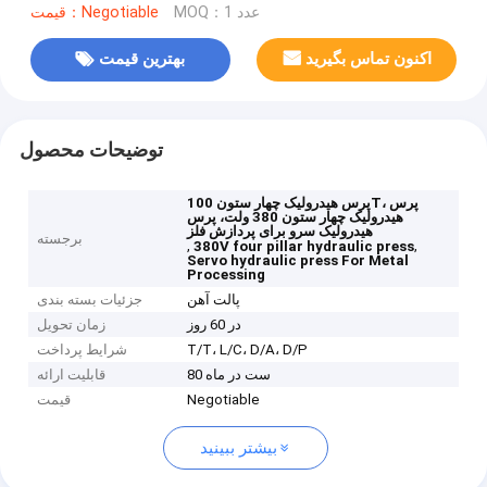
MOQ：1 عدد
قیمت：Negotiable
اکنون تماس بگیرید
بهترین قیمت
توضیحات محصول
پرس هیدرولیک چهار ستون 100T، پرس
هیدرولیک چهار ستون 380 ولت، پرس
هیدرولیک سرو برای پردازش فلز
برجسته
,
,
380V four pillar hydraulic press
Servo hydraulic press For Metal
Processing
پالت آهن
جزئیات بسته بندی
در 60 روز
زمان تحویل
T/T، L/C، D/A، D/P
شرایط پرداخت
80 ست در ماه
قابلیت ارائه
Negotiable
قیمت
بیشتر ببینید