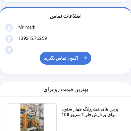
اطلاعات تماس
Mr. mark
13921276259
اکنون تماس بگیرید
بهترين قيمت رو براي
پرس های هیدرولیک چهار ستون
سروو 100T برای پردازش فلز